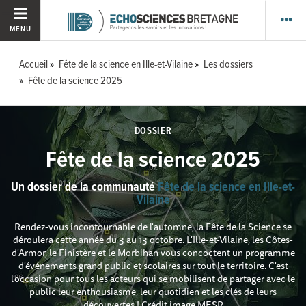
MENU
Accueil
Fête de la science en Ille-et-Vilaine
Les dossiers
Fête de la science 2025
DOSSIER
Fête de la science 2025
Un dossier de la communauté
Fête de la science en Ille-et-
Vilaine
Rendez-vous incontournable de l'automne, la Fête de la Science se
déroulera cette année du 3 au 13 octobre. L'Ille-et-Vilaine, les Côtes-
d'Armor, le Finistère et le Morbihan vous concoctent un programme
d'événements grand public et scolaires sur tout le territoire. C'est
l'occasion pour tous les acteurs qui se mobilisent de partager avec le
public leur enthousiasme, leur quotidien et les clés de leurs
découvertes ! Crédit image MESR