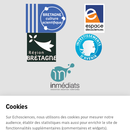
Explorer, s’exprimer, rentrer en contact : Echosciences
Cookies
Bretagne est le réseau social des amateurs et passionnés de
sciences et de technologies en Bretagne.
Sur Echosciences, nous utilisons des cookies pour mesurer notre
audience, établir des statistiques mais aussi pour enrichir le site de
Les contenus sont sous Licence Creative Commons Attribution - Pas d'Utilisation
fonctionnalités supplémentaires (commentaires et widgets).