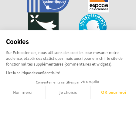
Cookies
Sur Echosciences, nous utilisons des cookies pour mesurer notre
audience, établir des statistiques mais aussi pour enrichir le site de
fonctionnalités supplémentaires (commentaires et widgets).
Lire la politique de confidentialité
Consentements certifiés par
Explorer, s’exprimer, rentrer en contact : Echosciences
Non merci
Je choisis
OK pour moi
Bretagne est le réseau social des amateurs et passionnés de
sciences et de technologies en Bretagne.
Axeptio consent
Plateforme de Gestion du Consentement : Personnalisez vos Opt
Les contenus sont sous Licence Creative Commons Attribution - Pas d'Utilisation
Commerciale - Partage à l'Identique
Notre plateforme vous permet d'adapter et de gérer vos paramètr
Mentions légales
|
Politique de confidentialité
|
CGU