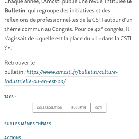
Chaque année, l’Amcsti publie une revue, intitulée
le
Bulletin
, qui regroupe des initiatives et des
réflexions de professionnel·les de la CSTI autour d’un
e
thème commun au Congrès. Pour ce 42
congrès, il
s’agissait de « quelle est la place du « I » dans la CSTI
? ».
Retrouver le
bulletin
:
https://www.amcsti.fr/bulletin/culture-
industrielle-ou-en-est-on/
TAGS :
COLLABORATION
BULLETIN
CSTI
SUR LES MÊMES THÈMES
ACTIONS :