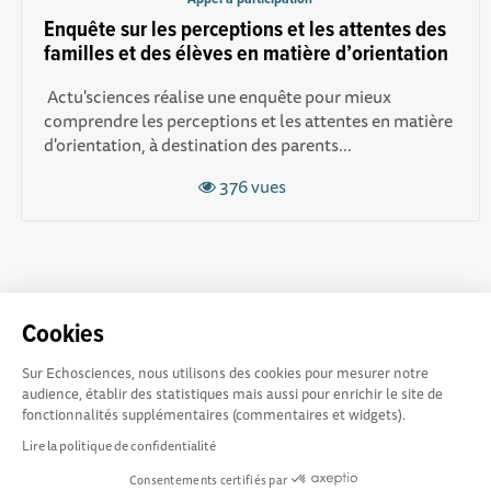
Enquête sur les perceptions et les attentes des
familles et des élèves en matière d’orientation
Actu'sciences réalise une enquête pour mieux
compr endre les perceptions et les attentes en matière
d'orientation, à destination des parents...
376 vues
Cookies
Sur Echosciences, nous utilisons des cookies pour mesurer notre
Explorer, s’exprimer,
Conditions Générales d'utilisation
audience, établir des statistiques mais aussi pour enrichir le site de
rentrer en contact :
fonctionnalités supplémentaires (commentaires et widgets).
Echosciences Bretagne est le réseau social des amateurs et
Lire la politique de confidentialité
passionnés de sciences et de technologies en Bretagne.
Consentements certifiés par
Les contenus sont sous Licence Creative Commons Attribution - Pas d'Utilisation