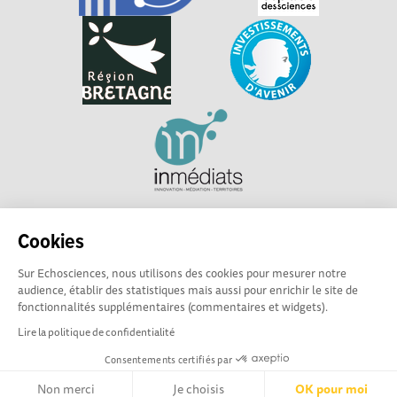
Explorer, s’exprimer, rentrer en contact : Echosciences
Cookies
Bretagne est le réseau social des amateurs et passionnés de
sciences et de technologies en Bretagne.
Sur Echosciences, nous utilisons des cookies pour mesurer notre
audience, établir des statistiques mais aussi pour enrichir le site de
Les contenus sont sous Licence Creative Commons Attribution - Pas d'Utilisation
fonctionnalités supplémentaires (commentaires et widgets).
Commerciale - Partage à l'Identique
Lire la politique de confidentialité
Consentements certifiés par
Mentions légales
|
Politique de confidentialité
|
CGU
|
Ligne éditoriale
Non merci
Je choisis
OK pour moi