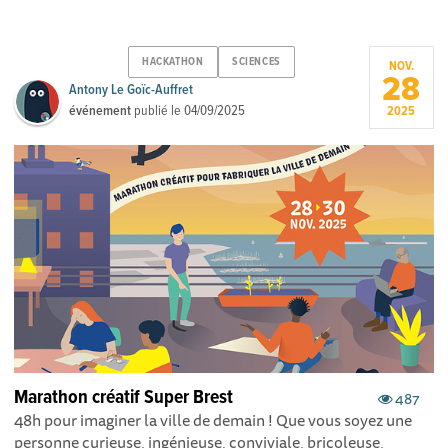
HACKATHON
SCIENCES
NOV.
28
Antony Le Goïc-Auffret
événement
publié le
04/09/2025
2025
Marathon créatif Super Brest
487
48h pour imaginer la ville de demain ! Que vous soyez une
personne curieuse, ingénieuse, conviviale, bricoleuse,