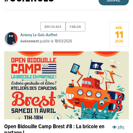
SUIVRE
BRICOLAGE
FABLAB
AVR.
11
Antony Le Goïc-Auffret
événement
publié le
18/03/2026
2026
Open Bidouille Camp Brest #8 : La bricole en
385
partage !