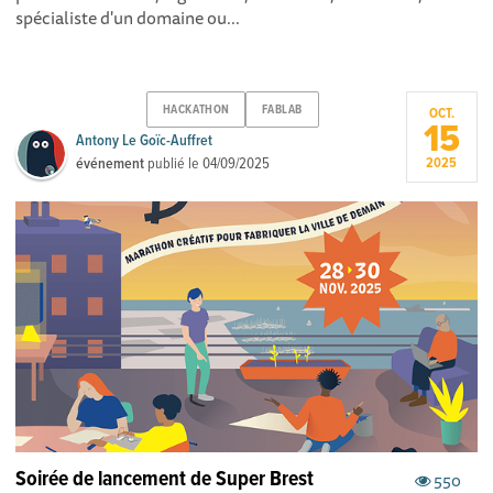
spécialiste d'un domaine ou...
HACKATHON
FABLAB
OCT.
15
Antony Le Goïc-Auffret
événement
publié le
04/09/2025
2025
Soirée de lancement de Super Brest
550