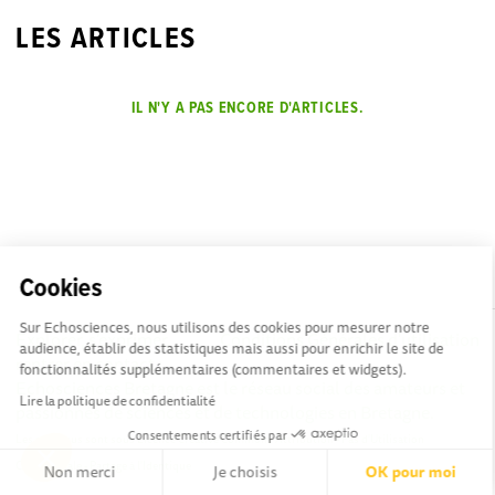
LES ARTICLES
IL N'Y A PAS ENCORE D'ARTICLES.
Cookies
Sur Echosciences, nous utilisons des cookies pour mesurer notre
Explorer, s’exprimer,
Conditions Générales d'utilisation
audience, établir des statistiques mais aussi pour enrichir le site de
rentrer en contact :
fonctionnalités supplémentaires (commentaires et widgets).
Echosciences Bretagne est le réseau social des amateurs et
Lire la politique de confidentialité
passionnés de sciences et de technologies en Bretagne.
Consentements certifiés par
Les contenus sont sous Licence Creative Commons Attribution - Pas d'Utilisation
Commerciale - Partage à l'Identique
Non merci
Je choisis
OK pour moi