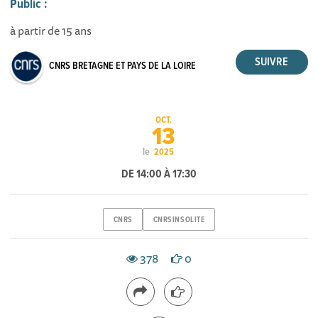
Public :
à partir de 15 ans
CNRS BRETAGNE ET PAYS DE LA LOIRE
OCT.
13
le
2025
DE 14:00 À 17:30
CNRS
CNRSINSOLITE
378
0