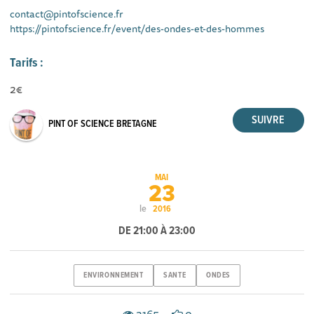
contact@pintofscience.fr
https://pintofscience.fr/event/des-ondes-et-des-hommes
Tarifs :
2€
PINT OF SCIENCE BRETAGNE
MAI
23
le
2016
DE 21:00 À 23:00
ENVIRONNEMENT
SANTE
ONDES
3165
0