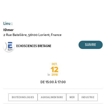
Lieu :
IDmer
2 Rue Batelière, 56100 Lorient, France
ECHOSCIENCES BRETAGNE
OCT.
12
le
2018
DE 15:00 À 17:00
BIOTECHNOLOGIES
AGROALIMENTAIRE
MER
INDUSTRIE