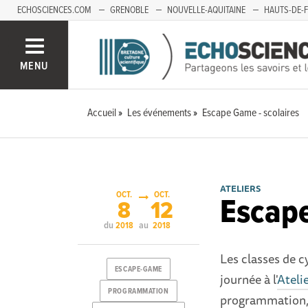
ECHOSCIENCES.COM
GRENOBLE
NOUVELLE-AQUITAINE
HAUTS-DE-
MENU
Accueil
Les événements
Escape Game - scolaires
ATELIERS
OCT.
OCT.
Escape
8
12
du
au
2018
2018
Les classes de c
ESCAPE-GAME
journée à l'
Ateli
PROGRAMMATION
programmation, 