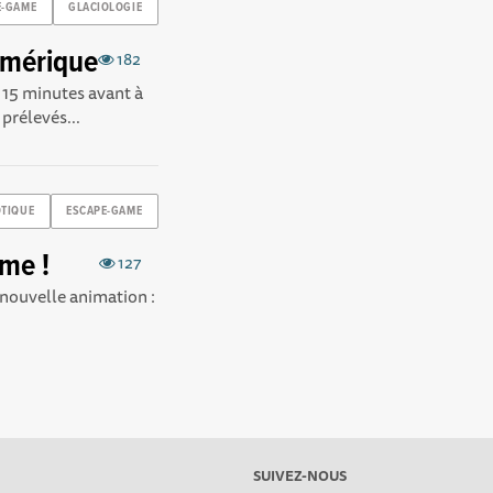
E-GAME
GLACIOLOGIE
umérique
182
 15 minutes avant à
 prélevés...
TIQUE
ESCAPE-GAME
rme !
127
nouvelle animation :
SUIVEZ-NOUS