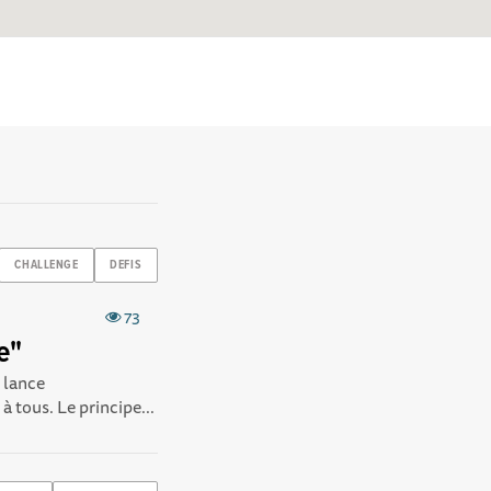
CHALLENGE
DEFIS
73
e"
 lance
à tous. Le principe...