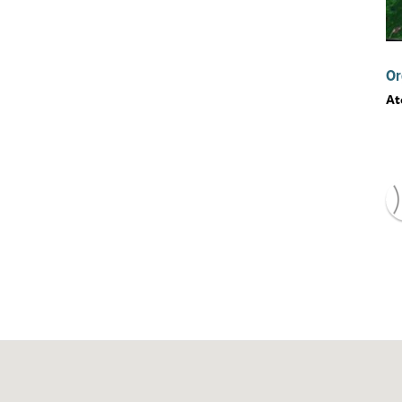
Or
At