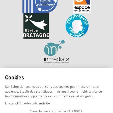
Explorer, s’exprimer, rentrer en contact : Echosciences
Cookies
Bretagne est le réseau social des amateurs et passionnés de
sciences et de technologies en Bretagne.
Sur Echosciences, nous utilisons des cookies pour mesurer notre
audience, établir des statistiques mais aussi pour enrichir le site de
Les contenus sont sous Licence Creative Commons Attribution - Pas d'Utilisation
fonctionnalités supplémentaires (commentaires et widgets).
Commerciale - Partage à l'Identique
Lire la politique de confidentialité
Consentements certifiés par
Mentions légales
|
Politique de confidentialité
|
CGU