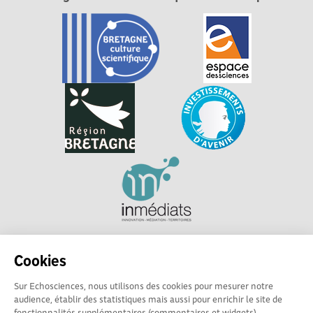
Explorer, s’exprimer, rentrer en contact : Echosciences
Cookies
Bretagne est le réseau social des amateurs et passionnés de
sciences et de technologies en Bretagne.
Sur Echosciences, nous utilisons des cookies pour mesurer notre
audience, établir des statistiques mais aussi pour enrichir le site de
Les contenus sont sous Licence Creative Commons Attribution - Pas d'Utilisation
fonctionnalités supplémentaires (commentaires et widgets).