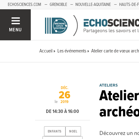
ECHOSCIENCES.COM
GRENOBLE
NOUVELLE-AQUITAINE
HAUTS-DE-
MENU
Accueil
Les événements
Atelier carte de vœux arc
ATELIERS
DÉC.
Atelie
26
le
2019
arché
DE 14:30 À 16:00
Découvrez un nou
ENFANTS
NOEL