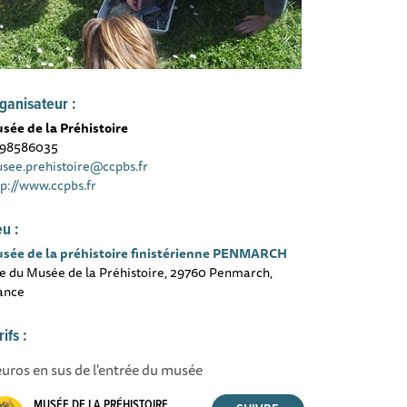
ganisateur :
sée de la Préhistoire
98586035
see.prehistoire@ccpbs.fr
tp://www.ccpbs.fr
eu :
sée de la préhistoire finistérienne PENMARCH
e du Musée de la Préhistoire, 29760 Penmarch,
ance
rifs :
euros en sus de l'entrée du musée
MUSÉE DE LA PRÉHISTOIRE