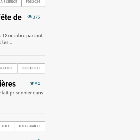
LA-SCIENCE
FDS2026
Fête de
375
au 12 octobre partout
les...
ENFANTS
JEUDEPISTE
ières
52
 fait prisonnier dans
JEUX
JEUX-FAMILLE