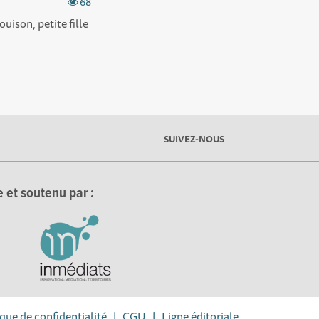
68
ison, petite fille
SUIVEZ-NOUS
 et soutenu par :
ique de confidentialité
|
CGU
|
Ligne éditoriale