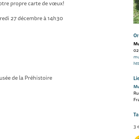
otre propre carte de vœux!
dredi 27 décembre à 14h30
Or
Mu
02
mu
ht
sée de la Préhistoire
Li
Mu
Ru
Fr
Ta
3 