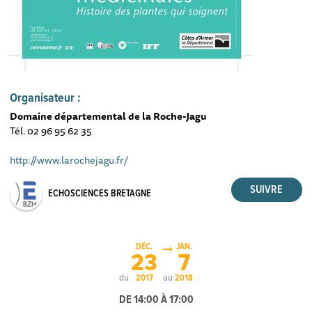
Organisateur :
Domaine départemental de la Roche-Jagu
Tél. 02 96 95 62 35
http://www.larochejagu.fr/
ECHOSCIENCES BRETAGNE
DÉC.
JAN.
23
7
du
au
2017
2018
DE 14:00 À 17:00