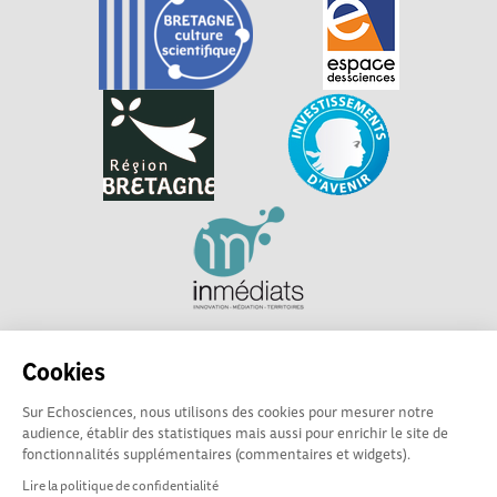
Explorer, s’exprimer, rentrer en contact : Echosciences
Cookies
Bretagne est le réseau social des amateurs et passionnés de
sciences et de technologies en Bretagne.
Sur Echosciences, nous utilisons des cookies pour mesurer notre
audience, établir des statistiques mais aussi pour enrichir le site de
Les contenus sont sous Licence Creative Commons Attribution - Pas d'Utilisation
fonctionnalités supplémentaires (commentaires et widgets).
Commerciale - Partage à l'Identique
Lire la politique de confidentialité