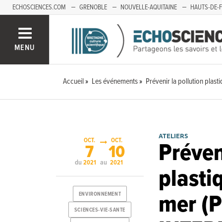
ECHOSCIENCES.COM
GRENOBLE
NOUVELLE-AQUITAINE
HAUTS-DE-
MENU
Accueil
Les événements
Prévenir la pollution plas
ATELIERS
OCT.
OCT.
Préven
7
10
du
au
2021
2021
plasti
mer (
ENVIRONNEMENT
SCIENCES-VIE-SANTE