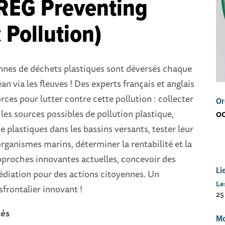
REG Preventing
c Pollution)
onnes de déchets plastiques sont déversés chaque
an via les fleuves ! Des experts français et anglais
rces pour lutter contre cette pollution : collecter
Or
les sources possibles de pollution plastique,
OC
e plastiques dans les bassins versants, tester leur
 organismes marins, déterminer la rentabilité et la
pproches innovantes actuelles, concevoir des
Li
édiation pour des actions citoyennes. Un
Le
sfrontalier innovant !
25
lés
Mo