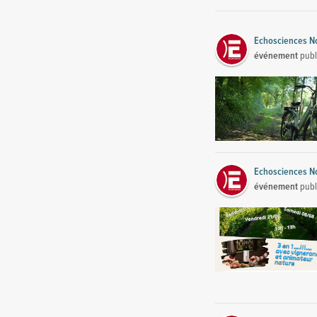
Echosciences No
événement
publ
Echosciences No
événement
publ