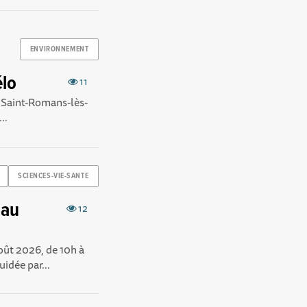
ENVIRONNEMENT
élo
11
e Saint-Romans-lès-
..
SCIENCES-VIE-SANTE
 au
12
août 2026, de 10h à
idée par...