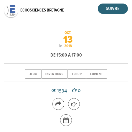
ECHOSCIENCES BRETAGNE
OCT.
13
le
2018
DE 15:00 À 17:00
JEUX
INVENTIONS
FUTUR
LORIENT
1534
0