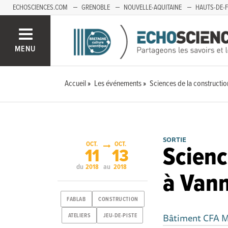
ECHOSCIENCES.COM
GRENOBLE
NOUVELLE-AQUITAINE
HAUTS-DE-
MENU
Accueil
Les événements
Sciences de la constructi
SORTIE
OCT.
OCT.
Scienc
11
13
du
au
2018
2018
à Van
FABLAB
CONSTRUCTION
Bâtiment CFA 
ATELIERS
JEU-DE-PISTE