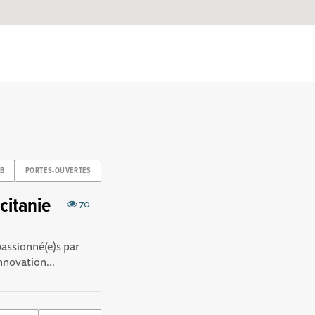
AB
PORTES-OUVERTES
citanie
70
assionné(e)s par
nnovation...