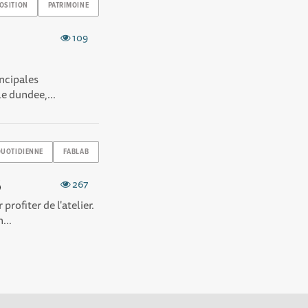
OSITION
PATRIMOINE
109
incipales
le dundee,...
QUOTIDIENNE
FABLAB
6
267
profiter de l'atelier.
...