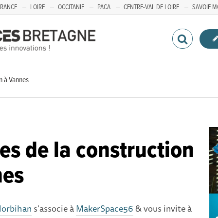
FRANCE
LOIRE
OCCITANIE
PACA
CENTRE-VAL DE LOIRE
SAVOIE M
on à Vannes
es de la construction
nes
Morbihan
s'associe à
MakerSpace56
& vous invite à