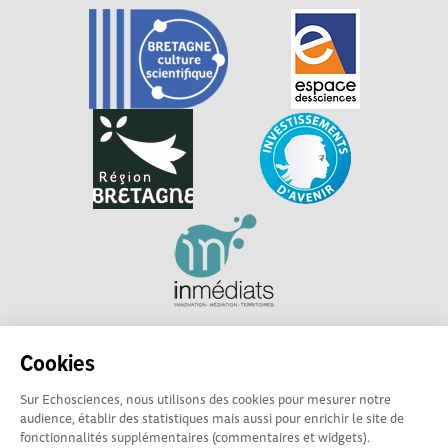
Explorer, s’exprimer, rentrer en contact : Echosciences
Cookies
Bretagne est le réseau social des amateurs et passionnés de
sciences et de technologies en Bretagne.
Sur Echosciences, nous utilisons des cookies pour mesurer notre
audience, établir des statistiques mais aussi pour enrichir le site de
Les contenus sont sous Licence Creative Commons Attribution - Pas d'Utilisation
fonctionnalités supplémentaires (commentaires et widgets).