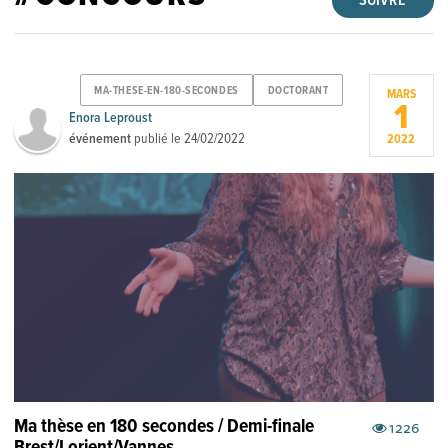
SUIVRE
MA-THESE-EN-180-SECONDES
DOCTORANT
MARS
1
Enora Leproust
événement
publié le
24/02/2022
2022
Ma thèse en 180 secondes / Demi-finale
1226
Brest/Lorient/Vannes