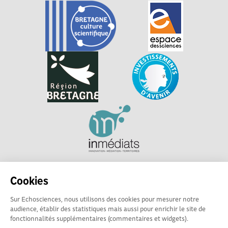
Explorer, s’exprimer, rentrer en contact : Echosciences
Cookies
Bretagne est le réseau social des amateurs et passionnés de
sciences et de technologies en Bretagne.
Sur Echosciences, nous utilisons des cookies pour mesurer notre
audience, établir des statistiques mais aussi pour enrichir le site de
Les contenus sont sous Licence Creative Commons Attribution - Pas d'Utilisation
fonctionnalités supplémentaires (commentaires et widgets).
Commerciale - Partage à l'Identique