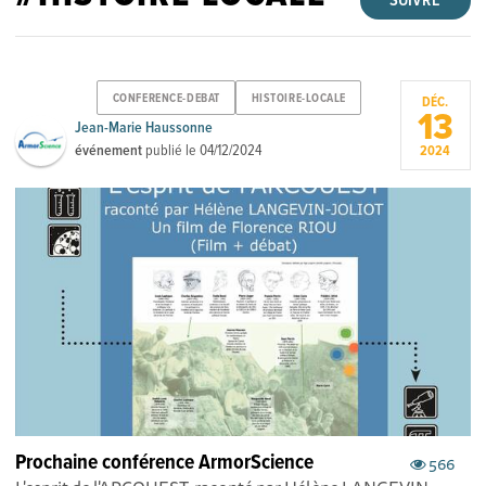
SUIVRE
CONFERENCE-DEBAT
HISTOIRE-LOCALE
DÉC.
13
Jean-Marie Haussonne
événement
publié le
04/12/2024
2024
Prochaine conférence ArmorScience
566