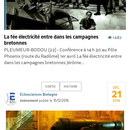
La fée électricité entre dans les campagnes
1482
bretonnes
PLEUMEUR-BODOU (22) - Conférence à 14 h 30 au Pôle
Phoenix (route du Radôme) 1er avril La fée électricité entre
dans les campagnes bretonnes Jérôme...
SORTIE
HISTOIRE
DÉC.
21
Echosciences Bretagne
événement
publié le
15/12/2016
2016