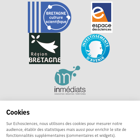
Explorer, s’exprimer, rentrer en contact : Echosciences
Cookies
Bretagne est le réseau social des amateurs et passionnés de
sciences et de technologies en Bretagne.
Sur Echosciences, nous utilisons des cookies pour mesurer notre
audience, établir des statistiques mais aussi pour enrichir le site de
Les contenus sont sous Licence Creative Commons Attribution - Pas d'Utilisation
fonctionnalités supplémentaires (commentaires et widgets).
Commerciale - Partage à l'Identique