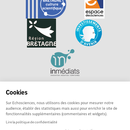
Explorer, s’exprimer, rentrer en contact : Echosciences
Cookies
Bretagne est le réseau social des amateurs et passionnés de
sciences et de technologies en Bretagne.
Sur Echosciences, nous utilisons des cookies pour mesurer notre
audience, établir des statistiques mais aussi pour enrichir le site de
Les contenus sont sous Licence Creative Commons Attribution - Pas d'Utilisation
fonctionnalités supplémentaires (commentaires et widgets).
Commerciale - Partage à l'Identique
Lire la politique de confidentialité