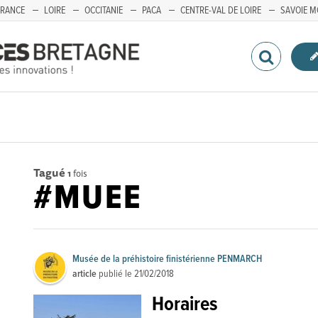
FRANCE
LOIRE
OCCITANIE
PACA
CENTRE-VAL DE LOIRE
SAVOIE M
Tagué
1
fois
#MUEE
Musée de la préhistoire finistérienne PENMARCH
article
publié le
21/02/2018
Horaires