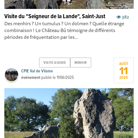
Visite du "Seigneur de la Lande", Saint-Just
382
Des menhirs ? Un tumulus ? Un dolmen ? Quelle étrange
combinaison ! Le Château Bû témoigne de différents
périodes de fréquentation par les...
VISITE-GUIDEE
MENHIR
AOÛT
11
CPIE Val de Vilaine
événement
publié le
11/06/2025
2025