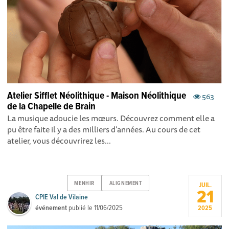
Atelier Sifflet Néolithique - Maison Néolithique
563
de la Chapelle de Brain
La musique adoucie les mœurs. Découvrez comment elle a
pu être faite il y a des milliers d’années. Au cours de cet
atelier, vous découvrirez les...
MENHIR
ALIGNEMENT
JUIL.
21
CPIE Val de Vilaine
événement
publié le
11/06/2025
2025