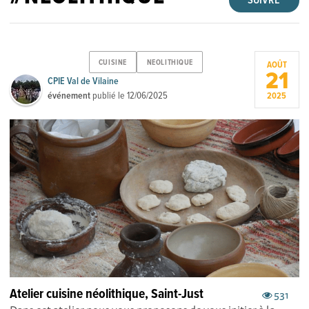
SUIVRE
CUISINE
NEOLITHIQUE
AOÛT
21
CPIE Val de Vilaine
événement
publié le
12/06/2025
2025
Atelier cuisine néolithique, Saint-Just
531