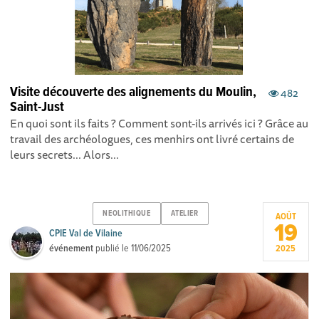
Visite découverte des alignements du Moulin,
482
Saint-Just
En quoi sont ils faits ? Comment sont-ils arrivés ici ? Grâce au
travail des archéologues, ces menhirs ont livré certains de
leurs secrets... Alors...
NEOLITHIQUE
ATELIER
AOÛT
19
CPIE Val de Vilaine
événement
publié le
11/06/2025
2025