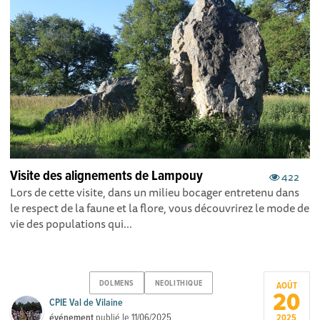
Visite des alignements de Lampouy
422
Lors de cette visite, dans un milieu bocager entretenu dans
le respect de la faune et la flore, vous découvrirez le mode de
vie des populations qui...
DOLMENS
NEOLITHIQUE
AOÛT
20
CPIE Val de Vilaine
événement
publié le
11/06/2025
2025