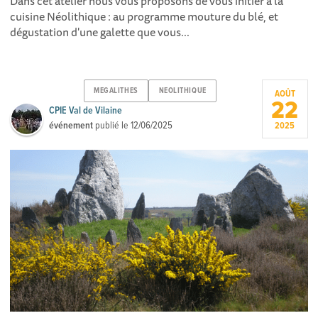
Dans cet atelier nous vous proposons de vous initier à la
cuisine Néolithique : au programme mouture du blé, et
dégustation d'une galette que vous...
MEGALITHES
NEOLITHIQUE
AOÛT
22
CPIE Val de Vilaine
événement
publié le
12/06/2025
2025