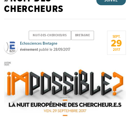
SUIVRE
CHERCHEURS
NUIT-DES-CHERCHEURS
BRETAGNE
SEPT.
29
Echosciences Bretagne
événement
publié le
28/09/2017
2017