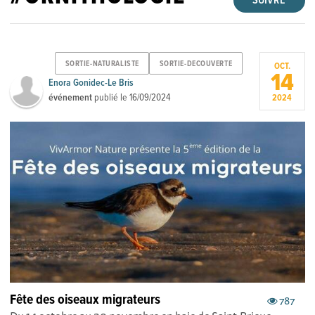
SUIVRE
SORTIE-NATURALISTE
SORTIE-DECOUVERTE
OCT.
14
Enora Gonidec-Le Bris
événement
publié le
16/09/2024
2024
Fête des oiseaux migrateurs
787