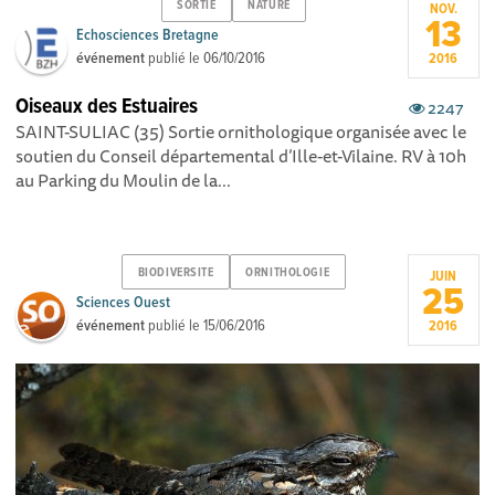
SORTIE
NATURE
NOV.
13
Echosciences Bretagne
événement
publié le
06/10/2016
2016
Oiseaux des Estuaires
2247
SAINT-SULIAC (35) Sortie ornithologique organisée avec le
soutien du Conseil départemental d’Ille-et-Vilaine. RV à 10h
au Parking du Moulin de la...
BIODIVERSITE
ORNITHOLOGIE
JUIN
25
Sciences Ouest
événement
publié le
15/06/2016
2016