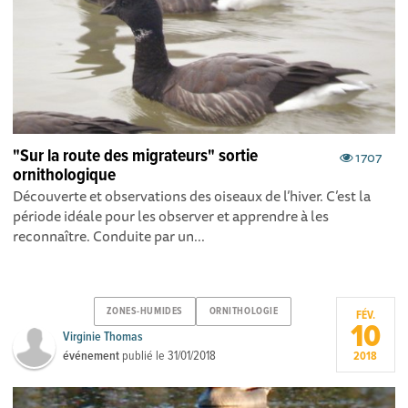
"Sur la route des migrateurs" sortie
1707
ornithologique
Découverte et observations des oiseaux de l’hiver. C’est la
période idéale pour les observer et apprendre à les
reconnaître. Conduite par un...
ZONES-HUMIDES
ORNITHOLOGIE
FÉV.
10
Virginie Thomas
événement
publié le
31/01/2018
2018