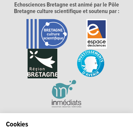
Echosciences Bretagne est animé par le Pôle
Bretagne culture scientifique et soutenu par :
Explorer, s’exprimer, rentrer en contact : Echosciences
Cookies
Bretagne est le réseau social des amateurs et passionnés de