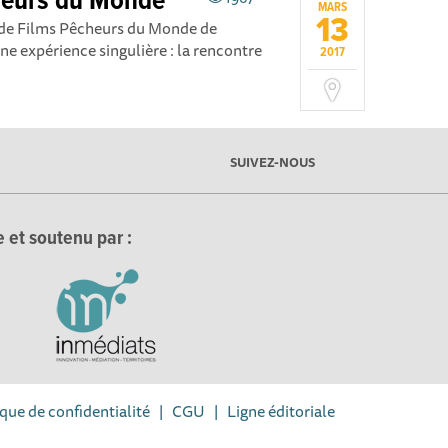
cheurs du Monde
MARS
13
l de Films Pêcheurs du Monde de
une expérience singulière : la rencontre
2017
SUIVEZ-NOUS
 et soutenu par :
ique de confidentialité
|
CGU
|
Ligne éditoriale