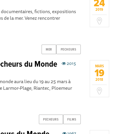
24
2019
 documentaires, fictions, expositions
es de la mer. Venez rencontrer
MER
PECHEURS
 Pêcheurs du Monde
2015
MARS
19
2018
monde aura lieu du 19 au 25 mars à
s de Larmor-Plage, Riantec, Ploemeur
PECHEURS
FILMS
1967