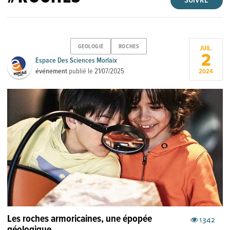
SUIVRE
GEOLOGIE
ROCHES
JUIL.
2
Espace Des Sciences Morlaix
événement
publié le
21/07/2025
2024
Les roches armoricaines, une épopée
1342
géologique