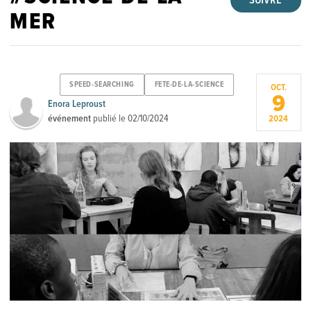
SUIVRE
MER
SPEED-SEARCHING
FETE-DE-LA-SCIENCE
OCT.
9
Enora Leproust
événement
publié le
02/10/2024
2024