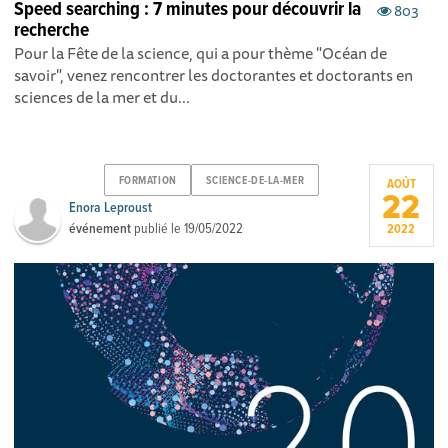
Speed searching : 7 minutes pour découvrir la
803
recherche
Pour la Fête de la science, qui a pour thème "Océan de
savoir", venez rencontrer les doctorantes et doctorants en
sciences de la mer et du...
FORMATION
SCIENCE-DE-LA-MER
AOÛT
22
Enora Leproust
événement
publié le
19/05/2022
2022