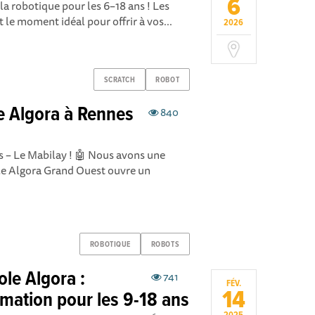
6
 la robotique pour les 6–18 ans ! Les
 le moment idéal pour offrir à vos...
2026
SCRATCH
ROBOT
e Algora à Rennes
840
s – Le Mabilay ! 🤖 Nous avons une
ole Algora Grand Ouest ouvre un
ROBOTIQUE
ROBOTS
ole Algora :
741
FÉV.
14
mation pour les 9-18 ans