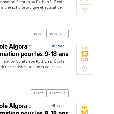
2025
ammation Scratch ou Python à l’École
ir une activité ludique et éducative
ROBOT
ROBOTIQUE
ole Algora :
1044
FÉV.
13
mation pour les 9-18 ans
2025
ammation Scratch ou Python à l’École
ir une activité ludique et éducative
ROBOT
ROBOTIQUE
ole Algora :
1033
FÉV.