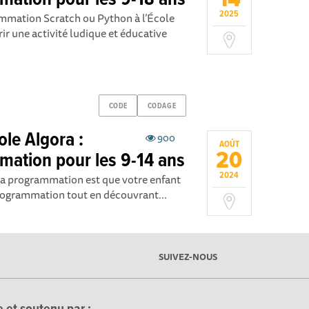
14
mation pour les 9-18 ans
2025
ammation Scratch ou Python à l’École
ir une activité ludique et éducative
CODE
CODAGE
ole Algora :
900
AOÛT
20
mation pour les 9-14 ans
2024
 à la programmation est que votre enfant
programmation tout en découvrant...
SUIVEZ-NOUS