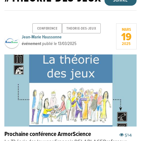
SUIVRE
CONFERENCE
THEORIE-DES-JEUX
MARS
19
Jean-Marie Haussonne
événement
publié le
13/03/2025
2025
Prochaine conférence ArmorScience
514