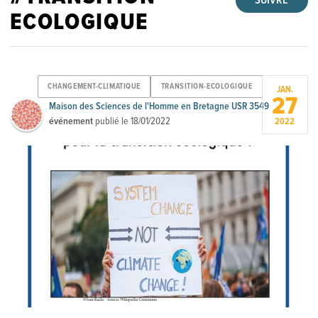
SUIVRE
ECOLOGIQUE
CHANGEMENT-CLIMATIQUE
TRANSITION-ECOLOGIQUE
JAN.
27
Maison des Sciences de l'Homme en Bretagne USR 3549
événement
publié le
18/01/2022
2022