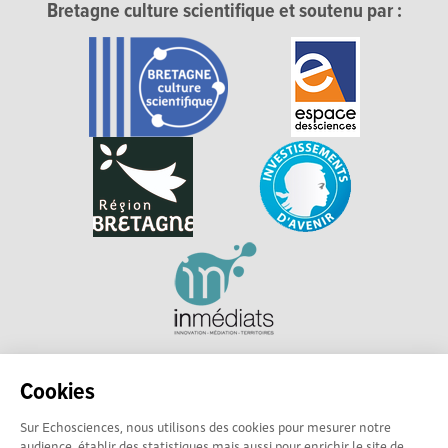
Bretagne culture scientifique et soutenu par :
Explorer, s’exprimer, rentrer en contact : Echosciences
Cookies
Bretagne est le réseau social des amateurs et passionnés de
sciences et de technologies en Bretagne.
Sur Echosciences, nous utilisons des cookies pour mesurer notre
audience, établir des statistiques mais aussi pour enrichir le site de