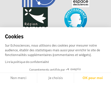
Cookies
Sur Echosciences, nous utilisons des cookies pour mesurer notre
audience, établir des statistiques mais aussi pour enrichir le site de
fonctionnalités supplémentaires (commentaires et widgets).
Lire la politique de confidentialité
Explorer, s’exprimer, rentrer en contact : Echosciences
Consentements certifiés par
Bretagne est le réseau social des amateurs et passionnés de
Non merci
Je choisis
OK pour moi
sciences et de technologies en Bretagne.
Les contenus sont sous Licence Creative Commons Attribution - Pas d'Utilisation
Axeptio consent
Plateforme de Gestion du Consentement : Personnalisez vos Opt
Commerciale - Partage à l'Identique
Notre plateforme vous permet d'adapter et de gérer vos paramètr
Mentions légales
|
Politique de confidentialité
|
CGU
|
Ligne éditoriale