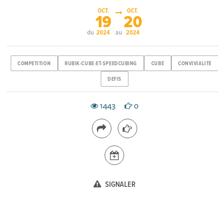
OCT.
OCT.
19
20
du
au
2024
2024
COMPETITION
RUBIK-CUBE-ET-SPEEDCUBING
CUBE
CONVIVIALITE
DEFIS
1443
0
SIGNALER