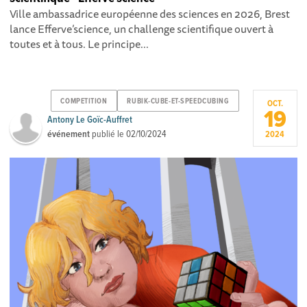
Ville ambassadrice européenne des sciences en 2026, Brest
lance Efferve’science, un challenge scientifique ouvert à
toutes et à tous. Le principe...
COMPETITION
RUBIK-CUBE-ET-SPEEDCUBING
OCT.
19
Antony Le Goïc-Auffret
événement
publié le
02/10/2024
2024