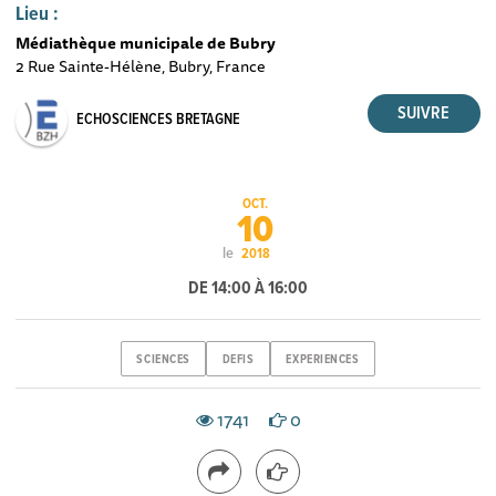
Lieu :
Médiathèque municipale de Bubry
2 Rue Sainte-Hélène, Bubry, France
ECHOSCIENCES BRETAGNE
OCT.
10
le
2018
DE 14:00 À 16:00
SCIENCES
DEFIS
EXPERIENCES
1741
0