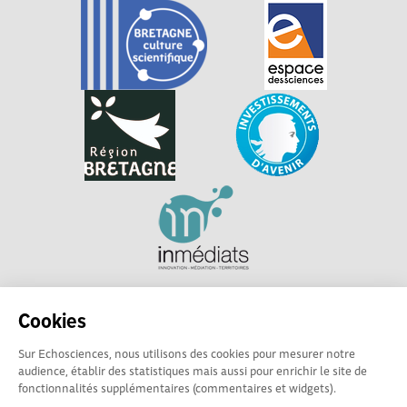
Explorer, s’exprimer, rentrer en contact : Echosciences
Cookies
Bretagne est le réseau social des amateurs et passionnés de
sciences et de technologies en Bretagne.
Sur Echosciences, nous utilisons des cookies pour mesurer notre
audience, établir des statistiques mais aussi pour enrichir le site de
Les contenus sont sous Licence Creative Commons Attribution - Pas d'Utilisation
fonctionnalités supplémentaires (commentaires et widgets).
Commerciale - Partage à l'Identique