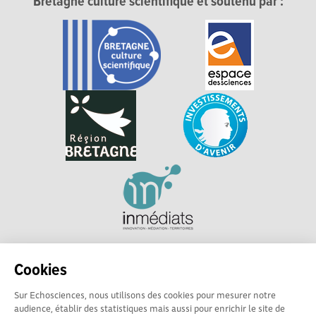
Bretagne culture scientifique et soutenu par :
Explorer, s’exprimer, rentrer en contact : Echosciences
Cookies
Bretagne est le réseau social des amateurs et passionnés de
sciences et de technologies en Bretagne.
Sur Echosciences, nous utilisons des cookies pour mesurer notre
audience, établir des statistiques mais aussi pour enrichir le site de
Les contenus sont sous Licence Creative Commons Attribution - Pas d'Utilisation