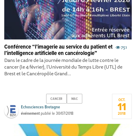
Conférence “l’imagerie au service du patient et
751
l’intelligence artificielle en cancérologie”
Dans le cadre de la journée mondiale de lutte contre le
cancer (le 4 février), l’Université du Temps Libre (UTL) de
Brest et le Cancéropôle Grand...
CANCER
MAC
OCT.
11
Echosciences Bretagne
événement
publié le
30/07/2018
2018