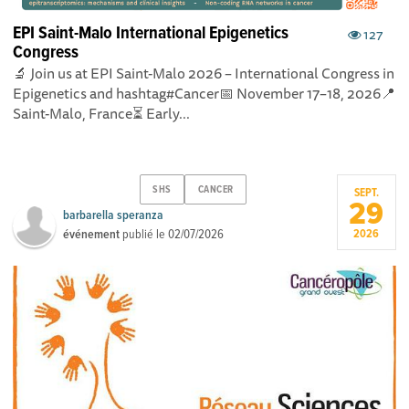
EPI Saint-Malo International Epigenetics
127
Congress
🔬 Join us at EPI Saint-Malo 2026 – International Congress in
Epigenetics and hashtag#Cancer📅 November 17–18, 2026📍
Saint-Malo, France⏳ Early...
SHS
CANCER
SEPT.
29
barbarella speranza
événement
publié le
02/07/2026
2026