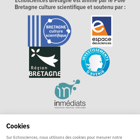
Echosciences Bretagne est animé par le Pôle
Bretagne culture scientifique et soutenu par :
Explorer, s’exprimer, rentrer en contact : Echosciences
Cookies
Bretagne est le réseau social des amateurs et passionnés de
sciences et de technologies en Bretagne.
Sur Echosciences, nous utilisons des cookies pour mesurer notre