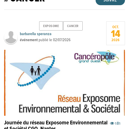
SUIVRE
EXPOSOME
CANCER
OCT.
14
barbarella speranza
événement
publié le
02/07/2026
2026
Journée du réseau Exposome Environnemental
181
et Sociétal CGO. Nantes