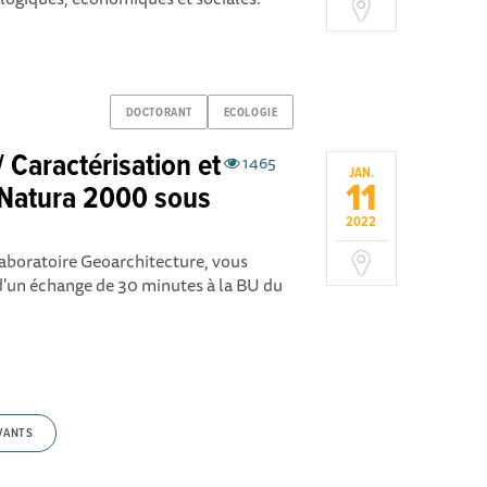
DOCTORANT
ECOLOGIE
/ Caractérisation et
1465
JAN.
11
s Natura 2000 sous
2022
laboratoire Geoarchitecture, vous
s d'un échange de 30 minutes à la BU du
VANTS