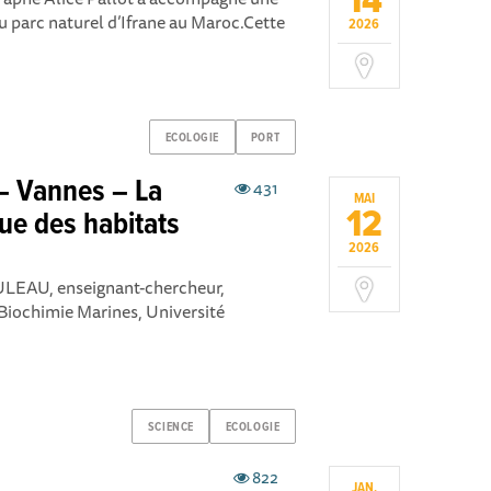
14
du parc naturel d’Ifrane au Maroc.Cette
2026
ECOLOGIE
PORT
– Vannes – La
431
MAI
12
ue des habitats
2026
ULEAU, enseignant-chercheur,
 Biochimie Marines, Université
SCIENCE
ECOLOGIE
822
JAN.