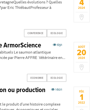
4
BretagneQuelles évolutions ? Quelles
par Eric ThiébautProfesseur à
2024
CONFERENCE
ECOLOGIE
e ArmorScience
691
AOÛT
20
nhabituels Le saumon atlantique
cée par Pierre AFFRE Vétérinaire en...
2024
ECONOMIE
ECOLOGIE
ion ou production
1601
FÉV.
1
2022
nt le produit d’une histoire complexe
logiques, économiques et sociales.