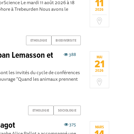
11
rScience Le mardi 11 août 2026 à 18
phore à Trebeurden Nous avons le
2026
ETHOLOGIE
BIODIVERSITE
lban Lemasson et
388
MAI
21
2026
nt les invités du cycle de conférences
 ouvrage “Quand les animaux prennent
ETHOLOGIE
SOCIOLOGIE
Magot
375
MARS
phe Alice Pallot a accompagné une