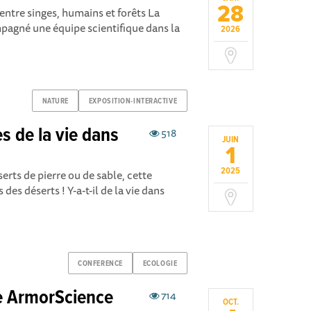
28
ntre singes, humains et forêts La
pagné une équipe scientifique dans la
2026
NATURE
EXPOSITION-INTERACTIVE
es de la vie dans
518
JUIN
1
2025
erts de pierre ou de sable, cette
des déserts ! Y-a-t-il de la vie dans
CONFERENCE
ECOLOGIE
e ArmorScience
714
OCT.