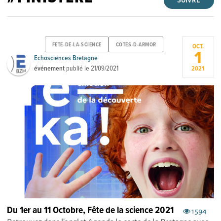
SUIVRE
FETE-DE-LA-SCIENCE
COTES-D-ARMOR
OCT.
1
Echosciences Bretagne
événement
publié le
21/09/2021
2021
Du 1er au 11 Octobre, Fête de la science 2021
1594