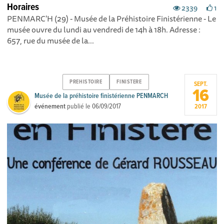
Horaires
2339
1
PENMARC'H (29) - Musée de la Préhistoire Finistérienne - Le
musée ouvre du lundi au vendredi de 14h à 18h. Adresse :
657, rue du musée de la...
PREHISTOIRE
FINISTERE
SEPT.
16
Musée de la préhistoire finistérienne PENMARCH
événement
publié le
06/09/2017
2017