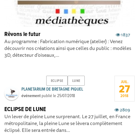
Rêvons le futur
1837
Au programme : Fabrication numérique (atelier) : Venez
découvrir nos créations ainsi que celles du public : modèles
3D, détecteur d’oiseaux,...
ECLIPSE
LUNE
JUIL.
27
PLANETARIUM DE BRETAGNE PIQUEL
événement
publié le
25/07/2018
2018
ECLIPSE DE LUNE
2809
Un lever de pleine Lune surprenant. Le 27 juillet, en France
métropolitaine, la pleine Lune se lèvera complètement
éclipsé. Elle sera entrée dans...