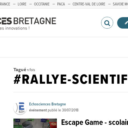
FRANCE
LOIRE
OCCITANIE
PACA
CENTRE-VAL DE LOIRE
SAVOIE M
Tagué
1
fois
#RALLYE-SCIENTI
Echosciences Bretagne
événement
publié le
30/07/2018
Escape Game - scolai