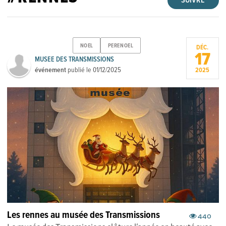
SUIVRE
NOEL
PERENOEL
DÉC.
17
MUSEE DES TRANSMISSIONS
événement
publié le
01/12/2025
2025
Les rennes au musée des Transmissions
440