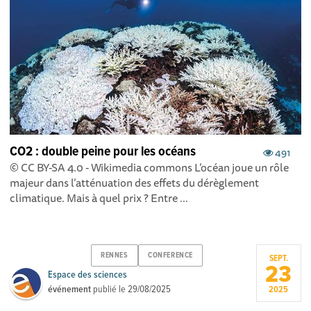
CO2 : double peine pour les océans
491
© CC BY-SA 4.0 - Wikimedia commons L’océan joue un rôle
majeur dans l’atténuation des effets du dérèglement
climatique. Mais à quel prix ? Entre ...
RENNES
CONFERENCE
SEPT.
23
Espace des sciences
événement
publié le
29/08/2025
2025