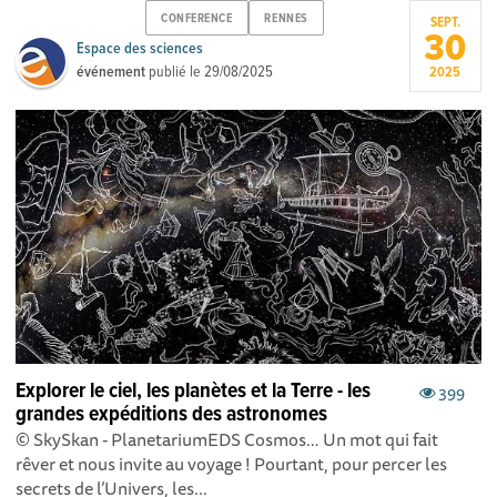
CONFERENCE
RENNES
SEPT.
30
Espace des sciences
événement
publié le
29/08/2025
2025
Explorer le ciel, les planètes et la Terre - les
399
grandes expéditions des astronomes
© SkySkan - PlanetariumEDS Cosmos… Un mot qui fait
rêver et nous invite au voyage ! Pourtant, pour percer les
secrets de l’Univers, les...