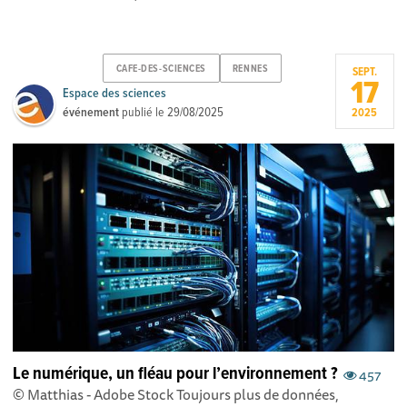
CAFE-DES-SCIENCES
RENNES
SEPT.
17
Espace des sciences
événement
publié le
29/08/2025
2025
Le numérique, un fléau pour l’environnement ?
457
© Matthias - Adobe Stock Toujours plus de données,