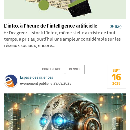
L’infox à l’heure de l’intelligence artificielle
629
© Deagreez - Istock L’infox, même si elle a existé de tout
temps, a pris aujourd’hui une ampleur considérable sur les
réseaux sociaux, encore...
CONFERENCE
RENNES
SEPT.
16
Espace des sciences
événement
publié le
29/08/2025
2025