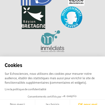
Explorer, s’exprimer, rentrer en contact : Echosciences
Cookies
Bretagne est le réseau social des amateurs et passionnés de
sciences et de technologies en Bretagne.
Sur Echosciences, nous utilisons des cookies pour mesurer notre
audience, établir des statistiques mais aussi pour enrichir le site de
Les contenus sont sous Licence Creative Commons Attribution - Pas d'Utilisation
fonctionnalités supplémentaires (commentaires et widgets).
Commerciale - Partage à l'Identique
Lire la politique de confidentialité
Consentements certifiés par
Mentions légales
|
Politique de confidentialité
|
CGU
|
Ligne éditoriale
Non merci
Je choisis
OK pour moi