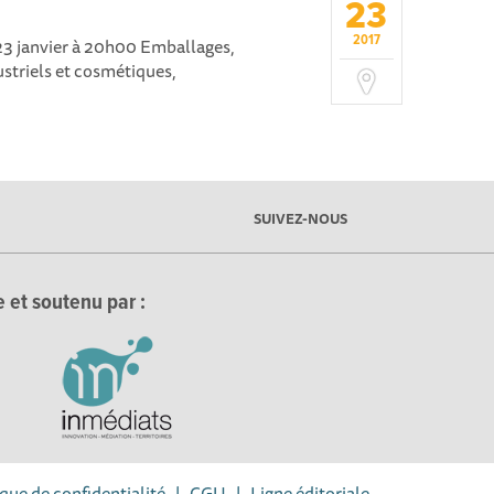
23
2017
 23 janvier à 20h00 Emballages,
ustriels et cosmétiques,
SUIVEZ-NOUS
 et soutenu par :
ique de confidentialité
|
CGU
|
Ligne éditoriale