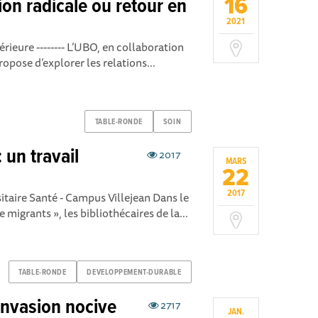
16
ion radicale ou retour en
2021
rieure -------- L’UBO, en collaboration
opose d’explorer les relations...
TABLE-RONDE
SOIN
 un travail
2017
MARS
22
2017
itaire Santé - Campus Villejean Dans le
 migrants », les bibliothécaires de la...
TABLE-RONDE
DEVELOPPEMENT-DURABLE
invasion nocive
2717
JAN.