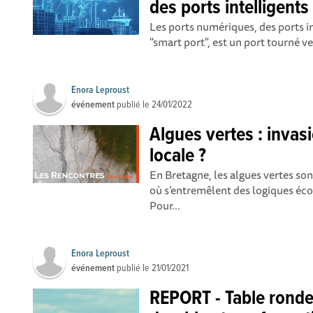
des ports intelligents
Les ports numériques, des ports int
"smart port", est un port tourné ver
Enora Leproust
événement
publié le
24/01/2022
Algues vertes : invas
locale ?
En Bretagne, les algues vertes so
où s’entremêlent des logiques éco
Pour...
Enora Leproust
événement
publié le
21/01/2021
REPORT - Table ronde 