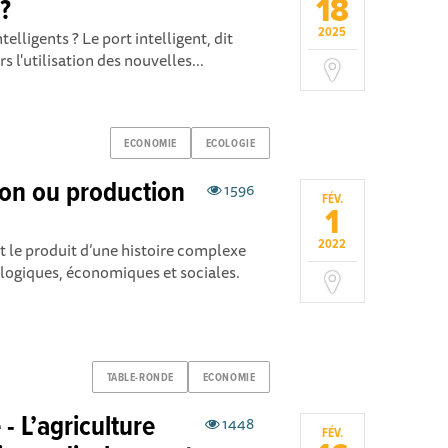
18
 ?
2025
elligents ? Le port intelligent, dit
s l'utilisation des nouvelles...
ECONOMIE
ECOLOGIE
ion ou production
1596
FÉV.
1
2022
nt le produit d’une histoire complexe
logiques, économiques et sociales.
TABLE-RONDE
ECONOMIE
- L’agriculture
1448
FÉV.