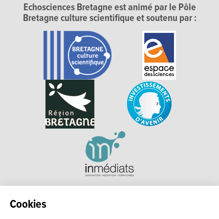
Echosciences Bretagne est animé par le Pôle
Bretagne culture scientifique et soutenu par :
Explorer, s’exprimer, rentrer en contact : Echosciences
Cookies
Bretagne est le réseau social des amateurs et passionnés de