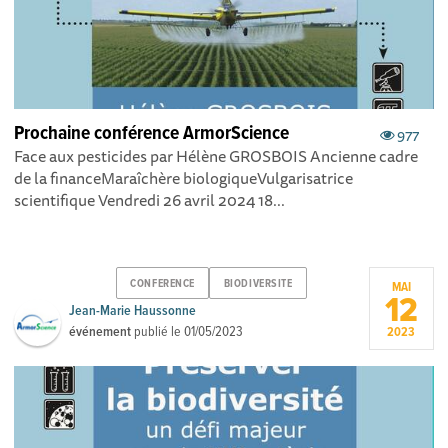
Prochaine conférence ArmorScience
977
Face aux pesticides par Hélène GROSBOIS Ancienne cadre
de la finance Maraîchère biologique Vulgarisatrice
scientifique Vendredi 26 avril 2024 18...
CONFERENCE
BIODIVERSITE
MAI
12
Jean-Marie Haussonne
événement
publié le
01/05/2023
2023