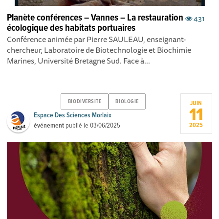
Planète conférences – Vannes – La restauration
431
écologique des habitats portuaires
Conférence animée par Pierre SAULEAU, enseignant-
chercheur, Laboratoire de Biotechnologie et Biochimie
Marines, Université Bretagne Sud. Face à...
BIODIVERSITE
BIOLOGIE
JUIN
11
Espace Des Sciences Morlaix
événement
publié le
03/06/2025
2025