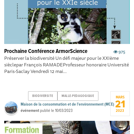
Prochaine Conférence ArmorScience
975
Préserver la biodiversité Un défi majeur pour le XXIème
sièclepar François RAMADE Professeur honoraire Université
Paris-Saclay Vendredi 12 mai...
BIODIVERSITE
MALLE-PEDAGOGIQUE
MARS
21
Maison de la consommation et de l'environnement (MCE)
événement
publié le
10/03/2023
2023