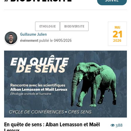
SUIVRE
ETHOLOGIE
BIODIVERSITE
MAI
21
Guillaume Julien
événement
publié le
04/05/2026
2026
En quête de sens : Alban Lemasson et Maël
388
Leroux