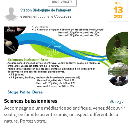
BIODIVERSITE
JUIL.
13
Station Biologique de Paimpont
événement
publié le
01/06/2022
2022
Sciences buissionnières
1237
Accompagné d'une médiatrice scientifique, venez découvrir
seul·e, en famille ou entre amis, un aspect différent de la
nature. Portez votre...