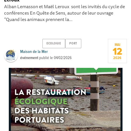
Alban Lemasson et Maël Leroux sont les invités du cycle de
conférences En Quête de Sens, autour de leur ouvrage
“Quand les animaux prennent la...
ECOLOGIE
PORT
MAI
12
Maison de la Mer
événement
publié le
04/02/2026
2026