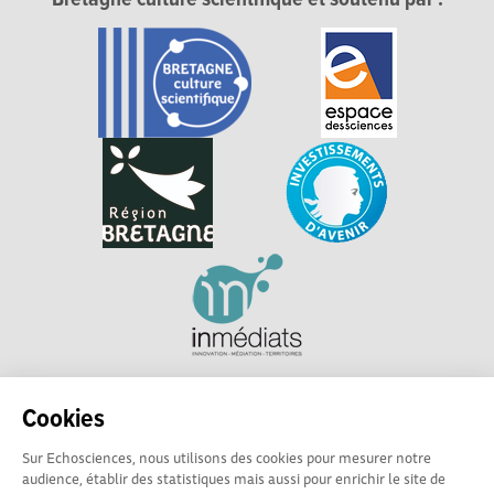
Bretagne culture scientifique et soutenu par :
Explorer, s’exprimer, rentrer en contact : Echosciences
Cookies
Bretagne est le réseau social des amateurs et passionnés de
sciences et de technologies en Bretagne.
Sur Echosciences, nous utilisons des cookies pour mesurer notre
audience, établir des statistiques mais aussi pour enrichir le site de
Les contenus sont sous Licence Creative Commons Attribution - Pas d'Utilisation